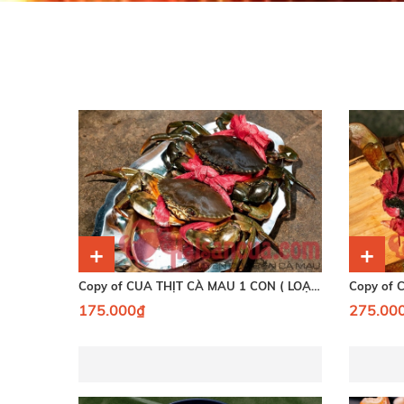
+
+
Copy of CUA THỊT CÀ MAU 1 CON ( LOẠI 350GRAM )
175.000₫
275.00