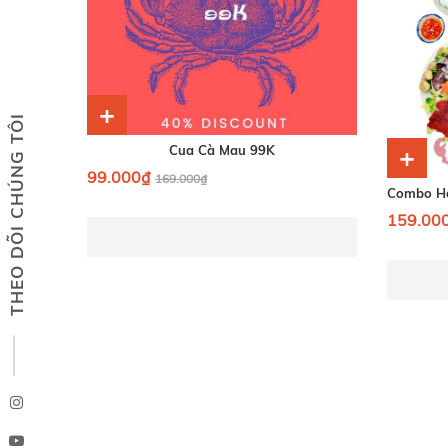
+
THEO DÕI CHÚNG TÔI
Cua Cà Mau 99K
+
99.000₫
169.000₫
159.00