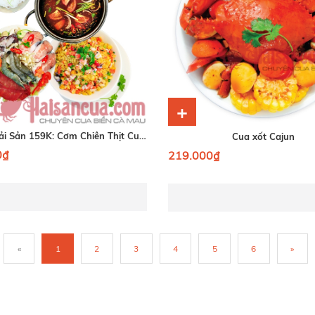
+
Combo Hải Sản 159K: Cơm Chiên Thịt Cua + Lẩu Thái Hải Sản.
Cua xốt Cajun
0₫
219.000₫
«
1
2
3
4
5
6
»