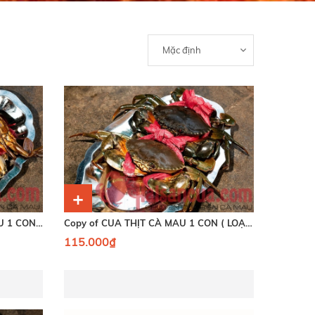
+
Copy of CUA GẠCH SON CÀ MAU 1 CON ( LOẠI 250RAM )
Copy of CUA THỊT CÀ MAU 1 CON ( LOẠI 250GRAM )
115.000₫