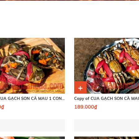
+
Copy of CUA GẠCH SON CÀ MAU 1 CON ( LOẠI 350GRAM )
0₫
189.000₫