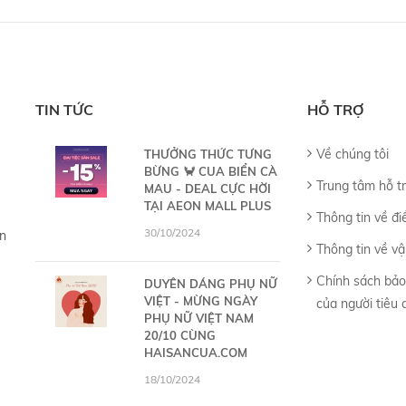
TIN TỨC
HỖ TRỢ
Về chúng tôi
THƯỞNG THỨC TƯNG
BỪNG 🦀 CUA BIỂN CÀ
Trung tâm hỗ t
MAU - DEAL CỰC HỜI
TẠI AEON MALL PLUS
Thông tin về đi
30/10/2024
ận
Thông tin về v
Chính sách bảo
DUYÊN DÁNG PHỤ NỮ
VIỆT - MỪNG NGÀY
của người tiêu
PHỤ NỮ VIỆT NAM
20/10 CÙNG
HAISANCUA.COM
18/10/2024