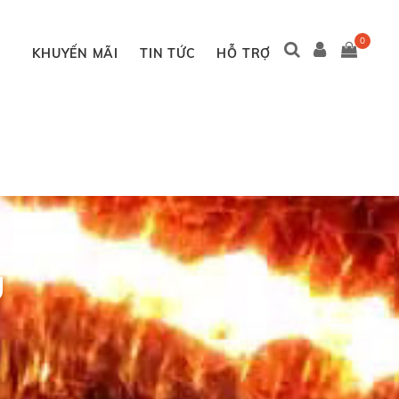
0
KHUYẾN MÃI
TIN TỨC
HỖ TRỢ
U