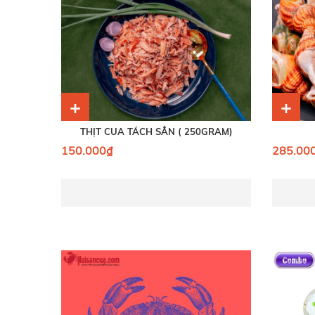
+
+
THỊT CUA TÁCH SẲN ( 250GRAM)
150.000₫
285.00