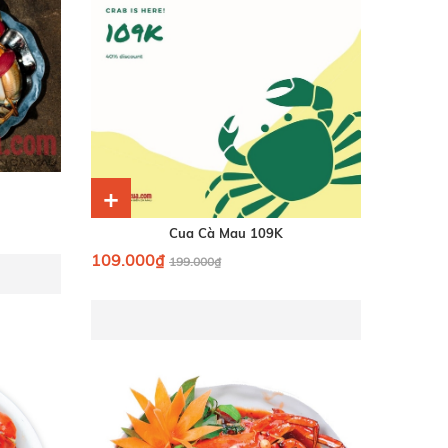
+
Cua Cà Mau 109K
109.000₫
199.000₫