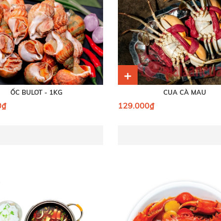
+
ỐC BULOT - 1KG
CUA CÀ MAU
0₫
129.000₫