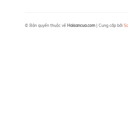
© Bản quyền thuộc về
Haisancua.com
|
Cung cấp bởi
S