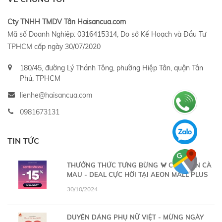
Cty TNHH TMDV Tân Haisancua.com
Mã số Doanh Nghiệp: 0316415314, Do sở Kế Hoạch và Đầu Tư
TPHCM cấp ngày 30/07/2020
180/45, đường Lý Thánh Tông, phường Hiệp Tân, quận Tân
Phú, TPHCM
lienhe@haisancua.com
0981673131
TIN TỨC
THƯỞNG THỨC TƯNG BỪNG 🦀 CUA BIỂN CÀ
MAU - DEAL CỰC HỜI TẠI AEON MALL PLUS
30/10/2024
DUYÊN DÁNG PHỤ NỮ VIỆT - MỪNG NGÀY