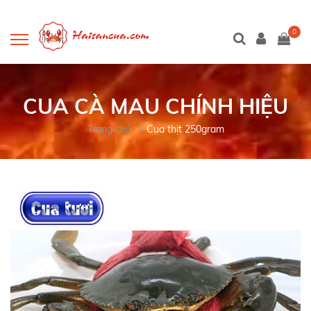
0
CUA CÀ MAU CHÍNH HIỆU
Trang chủ
Cua thịt 250gram