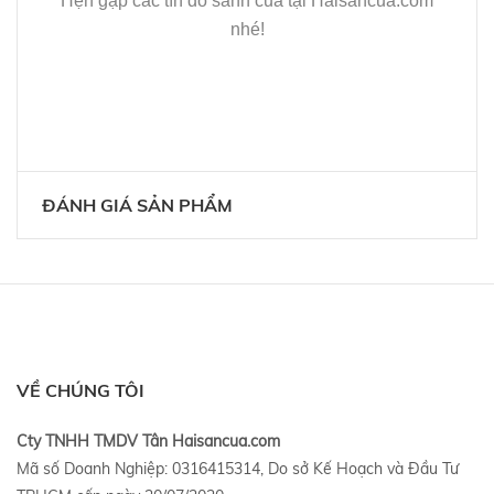
Hẹn gặp các tín đồ sành cua tại Haisancua.com
nhé!
ĐÁNH GIÁ SẢN PHẨM
VỀ CHÚNG TÔI
Cty TNHH TMDV Tân Haisancua.com
Mã số Doanh Nghiệp: 0316415314, Do sở Kế Hoạch và Đầu Tư