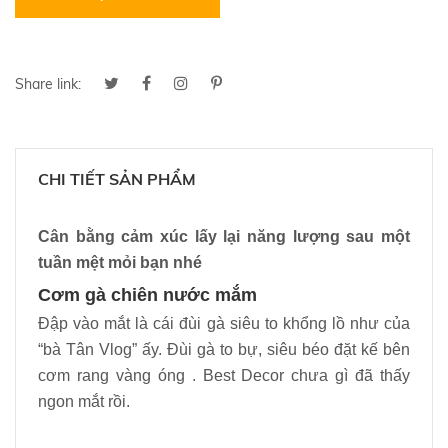
Share link:
CHI TIẾT SẢN PHẨM
Cân bằng cảm xúc lấy lại năng lượng sau một
tuần mệt mỏi bạn nhé
Cơm gà chiên nước mắm
Đập vào mắt là cái đùi gà siêu to khổng lồ như của
“bà Tân Vlog” ấy. Đùi gà to bự, siêu béo đặt kế bên
cơm rang vàng óng . Best Decor chưa gì đã thấy
ngon mắt rồi.