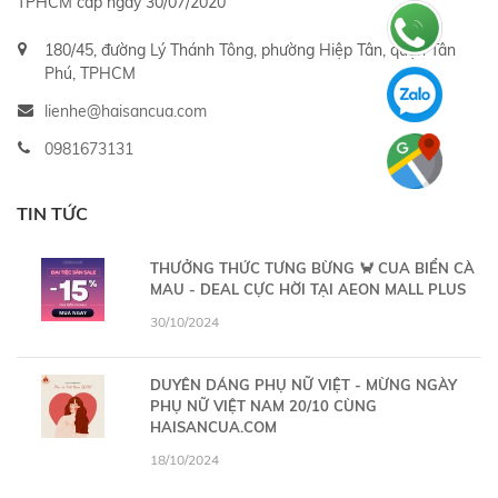
TPHCM cấp ngày 30/07/2020
180/45, đường Lý Thánh Tông, phường Hiệp Tân, quận Tân
Phú, TPHCM
lienhe@haisancua.com
0981673131
TIN TỨC
THƯỞNG THỨC TƯNG BỪNG 🦀 CUA BIỂN CÀ
MAU - DEAL CỰC HỜI TẠI AEON MALL PLUS
30/10/2024
DUYÊN DÁNG PHỤ NỮ VIỆT - MỪNG NGÀY
PHỤ NỮ VIỆT NAM 20/10 CÙNG
HAISANCUA.COM
18/10/2024