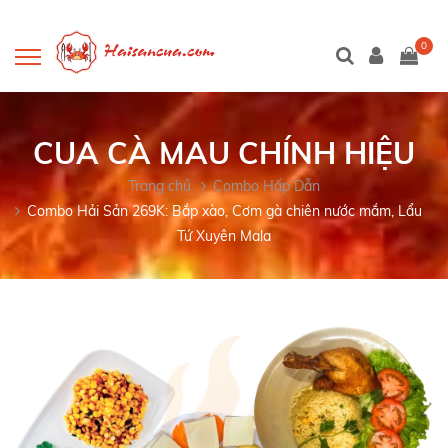
0
CUA CÀ MAU CHÍNH HIỆU
Trang chủ
Combo Hấp Dẫn
Combo Hải Sản 269K: Bắp xào, Cơm gà chiên nước mắm, Lẩu
Tứ Xuyên Mala