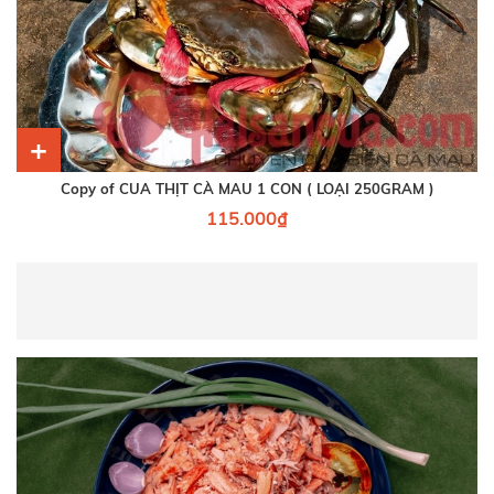
+
Copy of CUA THỊT CÀ MAU 1 CON ( LOẠI 250GRAM )
115.000₫