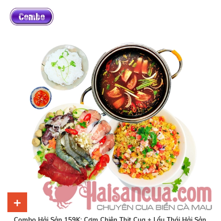
+
Combo Hải Sản 159K: Cơm Chiên Thịt Cua + Lẩu Thái Hải Sản.