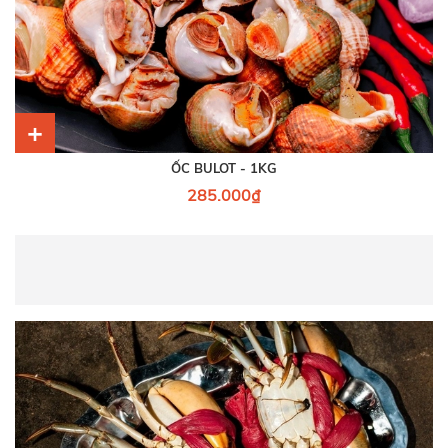
+
ỐC BULOT - 1KG
285.000₫