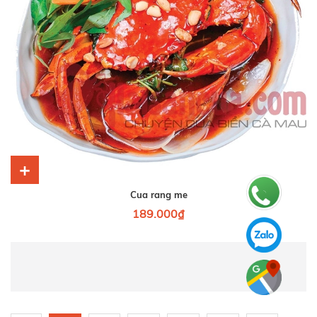
+
Cua rang me
189.000₫