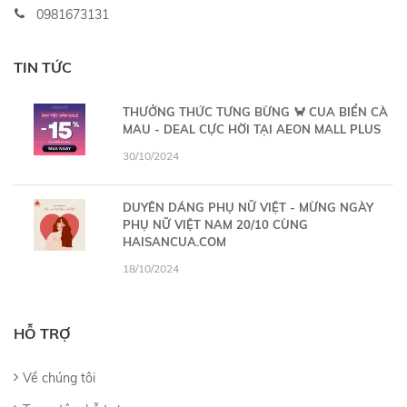
0981673131
TIN TỨC
THƯỞNG THỨC TƯNG BỪNG 🦀 CUA BIỂN CÀ
MAU - DEAL CỰC HỜI TẠI AEON MALL PLUS
30/10/2024
DUYÊN DÁNG PHỤ NỮ VIỆT - MỪNG NGÀY
PHỤ NỮ VIỆT NAM 20/10 CÙNG
HAISANCUA.COM
18/10/2024
HỖ TRỢ
Về chúng tôi