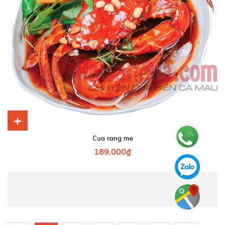
+
Cua rang me
189.000₫