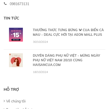
0981673131
TIN TỨC
THƯỞNG THỨC TƯNG BỪNG 🦀 CUA BIỂN CÀ
MAU - DEAL CỰC HỜI TẠI AEON MALL PLUS
30/10/2024
DUYÊN DÁNG PHỤ NỮ VIỆT - MỪNG NGÀY
PHỤ NỮ VIỆT NAM 20/10 CÙNG
HAISANCUA.COM
18/10/2024
HỖ TRỢ
Về chúng tôi