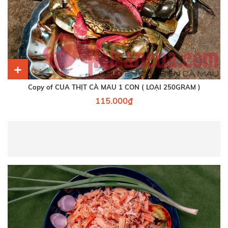
+
Copy of CUA THỊT CÀ MAU 1 CON ( LOẠI 250GRAM )
115.000₫