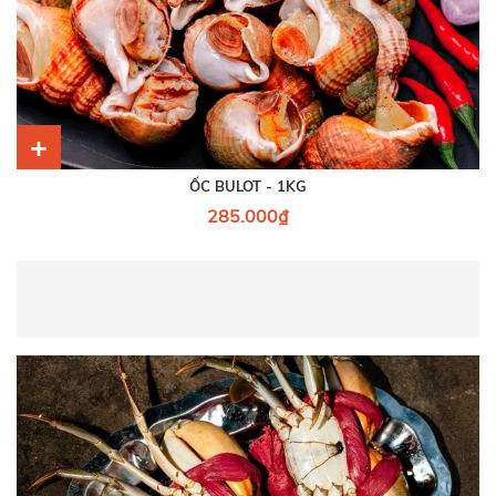
+
ỐC BULOT - 1KG
285.000₫