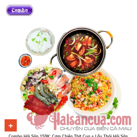
+
Combo Hải Sản 159K: Cơm Chiên Thịt Cua + Lẩu Thái Hải Sản.