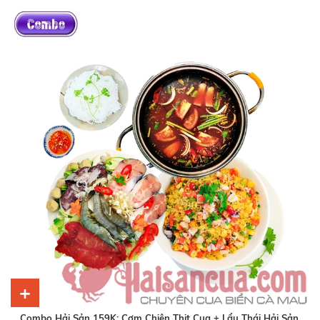
+
Combo Hải Sản 159K: Cơm Chiên Thịt Cua + Lẩu Thái Hải Sản.