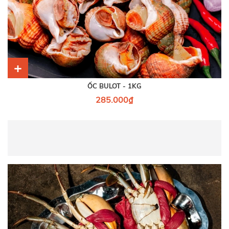
+
ỐC BULOT - 1KG
285.000₫