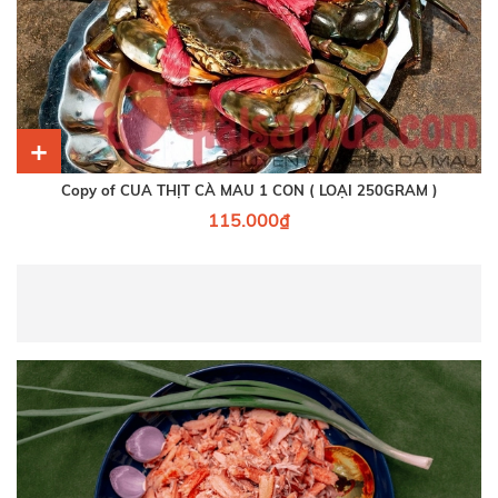
+
Copy of CUA THỊT CÀ MAU 1 CON ( LOẠI 250GRAM )
115.000₫