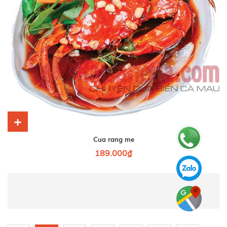
+
Cua rang me
189.000₫