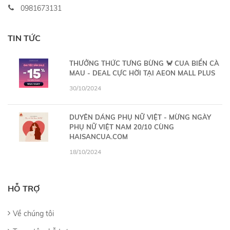
0981673131
TIN TỨC
THƯỞNG THỨC TƯNG BỪNG 🦀 CUA BIỂN CÀ
MAU - DEAL CỰC HỜI TẠI AEON MALL PLUS
30/10/2024
DUYÊN DÁNG PHỤ NỮ VIỆT - MỪNG NGÀY
PHỤ NỮ VIỆT NAM 20/10 CÙNG
HAISANCUA.COM
18/10/2024
HỖ TRỢ
Về chúng tôi