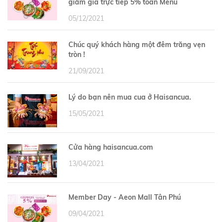
giảm giá trực tiếp 5% toàn Menu
05/12/2021
Chúc quý khách hàng một đêm trăng vẹn
tròn !
21/09/2021
Lý do bạn nên mua cua ở Haisancua.
15/05/2021
Cửa hàng haisancua.com
13/04/2021
Member Day - Aeon Mall Tân Phú
09/04/2021