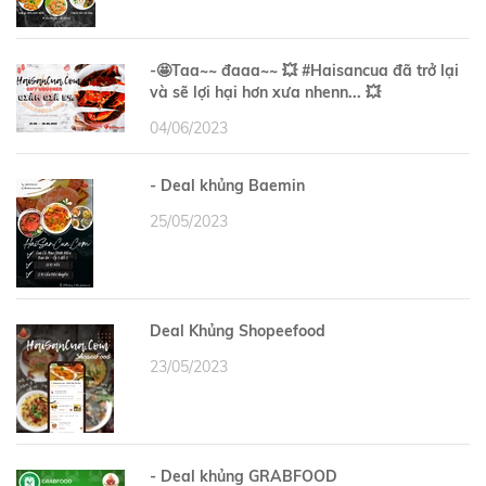
-🤩Taa~~ đaaa~~ 💥 #Haisancua đã trở lại
và sẽ lợi hại hơn xưa nhenn... 💥
04/06/2023
- Deal khủng Baemin
25/05/2023
Deal Khủng Shopeefood
23/05/2023
- Deal khủng GRABFOOD