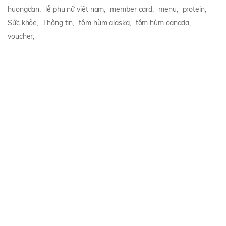
huongdan,
lễ phụ nữ việt nam,
member card,
menu,
protein,
Sức khỏe,
Thông tin,
tôm hùm alaska,
tôm hùm canada,
voucher,