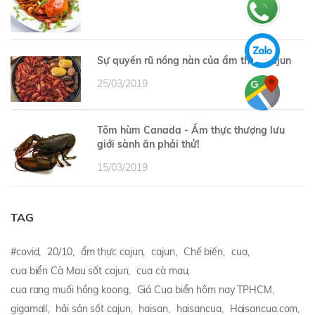
Sự quyến rũ nồng nàn của ẩm thực Cajun
25/03/2019
Tôm hùm Canada - Ẩm thực thượng lưu
giới sành ăn phải thử!
15/03/2019
TAG
#covid,
20/10,
ẩm thực cajun,
cajun,
Chế biến,
cua,
cua biển Cà Mau sốt cajun,
cua cà mau,
cua rang muối hồng koong,
Giá Cua biển hôm nay TPHCM,
gigamall,
hải sản sốt cajun,
haisan,
haisancua,
Haisancua.com,