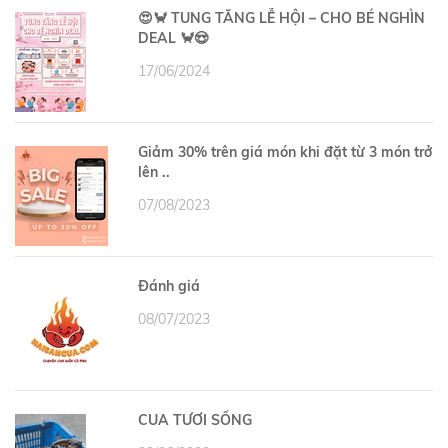
😍🦀 TUNG TĂNG LỄ HỘI – CHO BÉ NGHÌN
DEAL 🦀😍
17/06/2024
Giảm 30% trên giá món khi đặt từ 3 món trở
lên ..
07/08/2023
Đánh giá
08/07/2023
CUA TƯƠI SỐNG