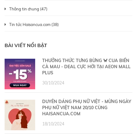
Thông tin chung (47)
Tin tức Haisancua.com (38)
BÀI VIẾT NỔI BẬT
THƯỞNG THỨC TƯNG BỪNG 🦀 CUA BIỂN
CÀ MAU - DEAL CỰC HỜI TẠI AEON MALL
PLUS
30/10/2024
DUYÊN DÁNG PHỤ NỮ VIỆT - MỪNG NGÀY
PHỤ NỮ VIỆT NAM 20/10 CÙNG
HAISANCUA.COM
18/10/2024