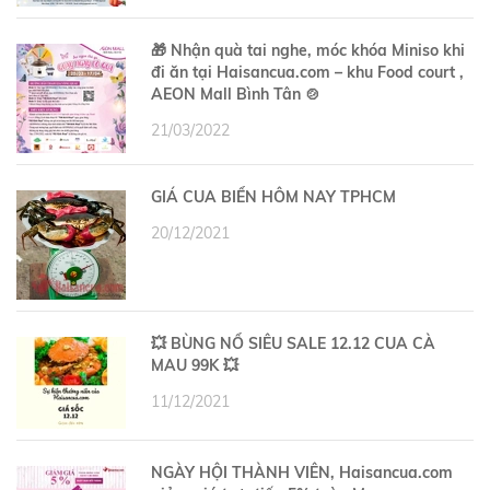
🎁 Nhận quà tai nghe, móc khóa Miniso khi
đi ăn tại Haisancua.com – khu Food court ,
AEON Mall Bình Tân 🍲
21/03/2022
GIÁ CUA BIỂN HÔM NAY TPHCM
20/12/2021
💥 BÙNG NỔ SIÊU SALE 12.12 CUA CÀ
MAU 99K 💥
11/12/2021
NGÀY HỘI THÀNH VIÊN, Haisancua.com