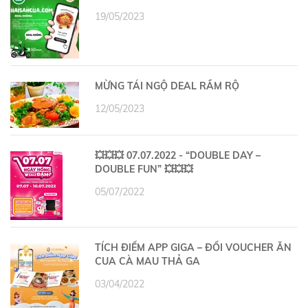
19/05/2023
MỪNG TÁI NGỘ DEAL RẦM RỘ
12/05/2023
💥💥💥 07.07.2022 - “DOUBLE DAY –
DOUBLE FUN” 💥💥💥
05/07/2022
TÍCH ĐIỂM APP GIGA – ĐỔI VOUCHER ĂN
CUA CÀ MAU THẢ GA
03/04/2022