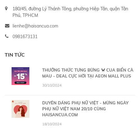
180/45, đường Lý Thánh Tông, phường Hiệp Tân, quận Tân
Phú, TPHCM
lienhe@haisancua.com
0981673131
TIN TỨC
THƯỞNG THỨC TƯNG BỪNG 🦀 CUA BIỂN CÀ
MAU - DEAL CỰC HỜI TẠI AEON MALL PLUS
30/10/2024
DUYÊN DÁNG PHỤ NỮ VIỆT - MỪNG NGÀY
PHỤ NỮ VIỆT NAM 20/10 CÙNG
HAISANCUA.COM
18/10/2024