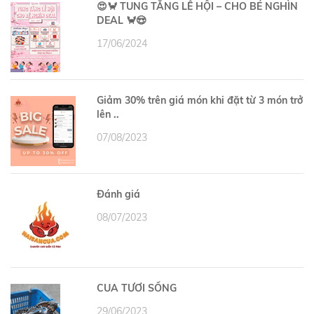
😍🦀 TUNG TĂNG LỄ HỘI – CHO BÉ NGHÌN
DEAL 🦀😍
17/06/2024
Giảm 30% trên giá món khi đặt từ 3 món trở
lên ..
07/08/2023
Đánh giá
08/07/2023
CUA TƯƠI SỐNG
29/06/2023