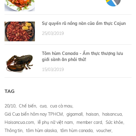
Sự quyến rũ nồng nàn của ẩm thực Cajun
25/03/2019
Tôm hùm Canada - Ẩm thực thượng lưu
giới sành ăn phải thử!
15/03/2019
TAG
20/10,
Chế biến,
cua,
cua cà mau,
Giá Cua biển hôm nay TPHCM,
gigamall,
haisan,
haisancua,
Haisancua.com,
lễ phụ nữ việt nam,
member card,
Sức khỏe,
Thông tin,
tôm hùm alaska,
tôm hùm canada,
voucher,