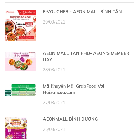
E-VOUCHER - AEON MALL BÌNH TÂN
29/03/2021
AEON MALL TÂN PHÚ- AEON'S MEMBER
DAY
28/03/2021
Mã Khuyến Mãi GrabFood Với
Haisancua.com
27/03/2021
AEONMALL BÌNH DƯƠNG
25/03/2021