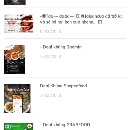
-🤩Taa~~ đaaa~~ 💥 #Haisancua đã trở lại
và sẽ lợi hại hơn xưa nhenn... 💥
04/06/2023
- Deal khủng Baemin
25/05/2023
Deal Khủng Shopeefood
23/05/2023
- Deal khủng GRABFOOD