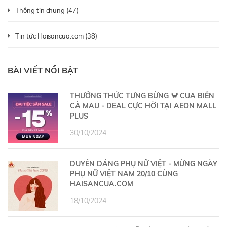
Thông tin chung (47)
Tin tức Haisancua.com (38)
BÀI VIẾT NỔI BẬT
THƯỞNG THỨC TƯNG BỪNG 🦀 CUA BIỂN
CÀ MAU - DEAL CỰC HỜI TẠI AEON MALL
PLUS
30/10/2024
DUYÊN DÁNG PHỤ NỮ VIỆT - MỪNG NGÀY
PHỤ NỮ VIỆT NAM 20/10 CÙNG
HAISANCUA.COM
18/10/2024