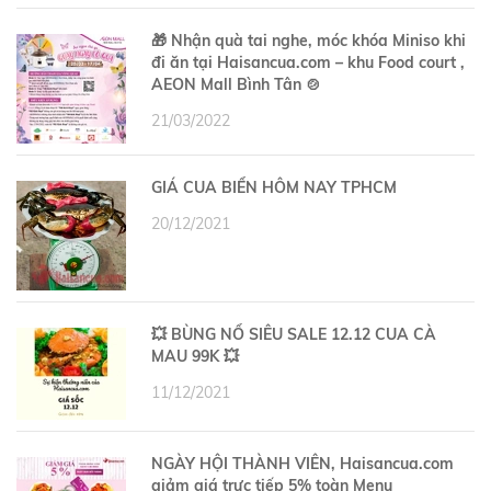
🎁 Nhận quà tai nghe, móc khóa Miniso khi
đi ăn tại Haisancua.com – khu Food court ,
AEON Mall Bình Tân 🍲
21/03/2022
GIÁ CUA BIỂN HÔM NAY TPHCM
20/12/2021
💥 BÙNG NỔ SIÊU SALE 12.12 CUA CÀ
MAU 99K 💥
11/12/2021
NGÀY HỘI THÀNH VIÊN, Haisancua.com
giảm giá trực tiếp 5% toàn Menu