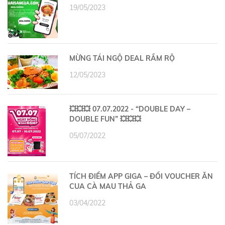
19/05/2023
MỪNG TÁI NGỘ DEAL RẦM RỘ
12/05/2023
💥💥💥 07.07.2022 - “DOUBLE DAY –
DOUBLE FUN” 💥💥💥
05/07/2022
TÍCH ĐIỂM APP GIGA – ĐỔI VOUCHER ĂN
CUA CÀ MAU THẢ GA
03/04/2022