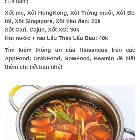
cửa hàng.
Xốt me, Xốt HongKong, Xốt Trứng muối, Xốt Bơ
tỏi, Xốt Singapore, Xốt tiêu đen: 20k
Xốt Cari, Cajun, Xốt XO: 30k
Hot nước + rau Lẩu Thái/ Lẩu Bầu: 40k
Tìm kiếm thông tin của Haisancua trên các
AppFood: GrabFood, NowFood, Beamin để biết
thêm chi tiết bạn nhé!