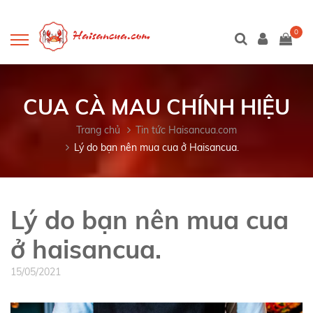
0
CUA CÀ MAU CHÍNH HIỆU
Trang chủ
Tin tức Haisancua.com
Lý do bạn nên mua cua ở Haisancua.
Lý do bạn nên mua cua
ở haisancua.
15/05/2021