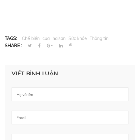
TAGS:
Chế biến
cua
haisan
Sức khỏe
Thông tin
SHARE :
VIẾT BÌNH LUẬN