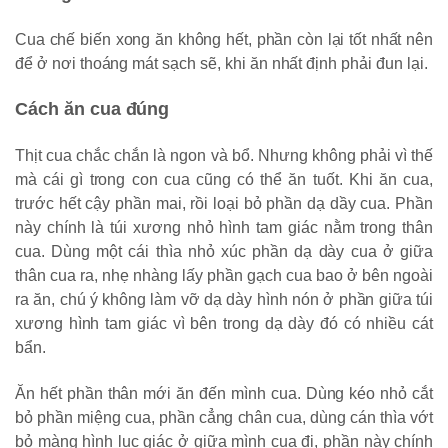
Cua chế biến xong ăn không hết, phần còn lại tốt nhất nên
để ở nơi thoáng mát sạch sẽ, khi ăn nhất định phải đun lại.
Cách ăn cua đúng
Thịt cua chắc chắn là ngon và bổ. Nhưng không phải vì thế
mà cái gì trong con cua cũng có thể ăn tuốt. Khi ăn cua,
trước hết cậy phần mai, rồi loại bỏ phần dạ dầy cua. Phần
này chính là túi xương nhỏ hình tam giác nằm trong thân
cua. Dùng một cái thìa nhỏ xúc phần dạ dày cua ở giữa
thân cua ra, nhẹ nhàng lấy phần gạch cua bao ở bên ngoài
ra ăn, chú ý không làm vỡ dạ dày hình nón ở phần giữa túi
xương hình tam giác vì bên trong dạ dày đó có nhiều cát
bẩn.
Ăn hết phần thân mới ăn đến mình cua. Dùng kéo nhỏ cắt
bỏ phần miệng cua, phần cẳng chân cua, dùng cán thìa vớt
bỏ màng hình lục giác ở giữa mình cua đi, phần này chính