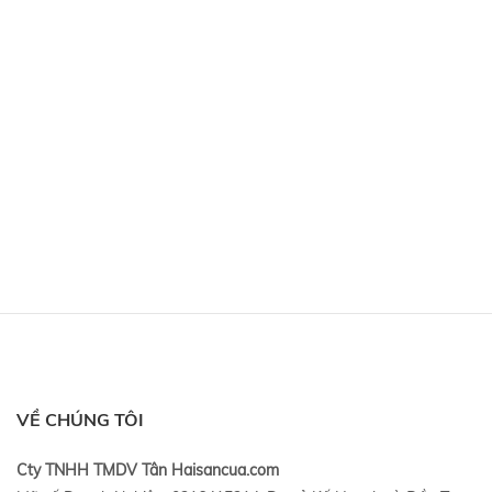
VỀ CHÚNG TÔI
Cty TNHH TMDV Tân Haisancua.com