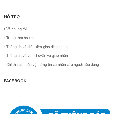
HỖ TRỢ
Về chúng tôi
Trung tâm hỗ trợ
Thông tin về điều kiện giao dịch chung
Thông tin về vận chuyển và giao nhận
Chính sách bảo vệ thông tin cá nhân của người tiêu dùng
FACEBOOK