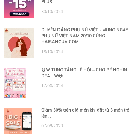
PLUS
30/10/2024
DUYÊN DÁNG PHỤ NỮ VIỆT - MỪNG NGÀY
PHỤ NỮ VIỆT NAM 20/10 CÙNG
HAISANCUA.COM
18/10/2024
😍🦀 TUNG TĂNG LỄ HỘI – CHO BÉ NGHÌN
DEAL 🦀😍
17/06/2024
Giảm 30% trên giá món khi đặt từ 3 món trở
lên ..
07/08/2023