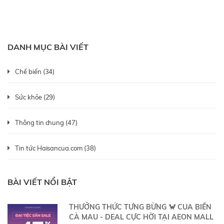
DANH MỤC BÀI VIẾT
Chế biến (34)
Sức khỏe (29)
Thông tin chung (47)
Tin tức Haisancua.com (38)
BÀI VIẾT NỔI BẬT
THƯỞNG THỨC TƯNG BỪNG 🦀 CUA BIỂN
CÀ MAU - DEAL CỰC HỜI TẠI AEON MALL