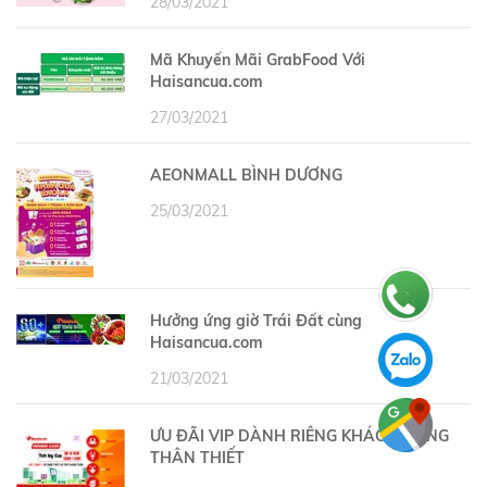
28/03/2021
Mã Khuyến Mãi GrabFood Với
Haisancua.com
27/03/2021
AEONMALL BÌNH DƯƠNG
25/03/2021
Hưởng ứng giờ Trái Đất cùng
Haisancua.com
21/03/2021
ƯU ĐÃI VIP DÀNH RIÊNG KHÁCH HÀNG
THÂN THIẾT