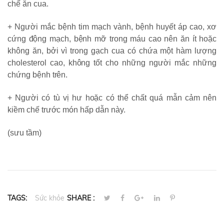
chế ăn cua.
+ Người mắc bệnh tim mạch vành, bệnh huyết áp cao, xơ
cứng động mạch, bệnh mỡ trong máu cao nên ăn ít hoặc
không ăn, bởi vì trong gạch cua có chứa một hàm lượng
cholesterol cao, không tốt cho những người mắc những
chứng bệnh trên.
+ Người có tù vị hư hoặc có thể chất quá mẫn cảm nên
kiềm chế trước món hấp dẫn này.
(sưu tầm)
TAGS:
Sức khỏe
SHARE :