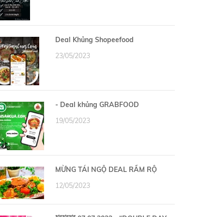
Deal Khủng Shopeefood
23/05/2023
- Deal khủng GRABFOOD
19/05/2023
MỪNG TÁI NGỘ DEAL RẦM RỘ
12/05/2023