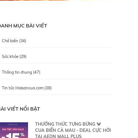
DANH MỤC BÀI VIẾT
Chế biến (34)
Sức khỏe (29)
Thông tin chung (47)
Tin tức Haisancua.com (38)
ÀI VIẾT NỔI BẬT
THƯỞNG THỨC TƯNG BỪNG 🦀
CUA BIỂN CÀ MAU - DEAL CỰC HỜI
TẠI AEON MALL PLUS