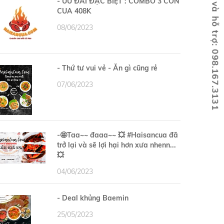
Holine đặt hàng và hỗ trợ: 098.167.3131
- ƯU ĐÃI ĐẶC BIỆT : COMBO 3 CON
CUA 408K
08/06/2023
- Thứ tư vui vẻ - Ăn gì cũng rẻ
07/06/2023
-🤩Taa~~ đaaa~~ 💥 #Haisancua đã
trở lại và sẽ lợi hại hơn xưa nhenn...
💥
04/06/2023
- Deal khủng Baemin
25/05/2023