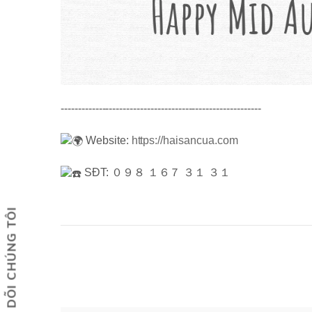
----------------------------------------------------------
Website:
https://haisancua.com
SĐT: ０９８ １６７ ３１ ３１
THEO DÕI CHÚNG TÔI