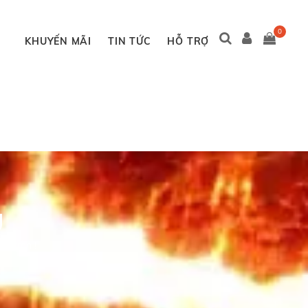
0
KHUYẾN MÃI
TIN TỨC
HỖ TRỢ
U
n tròn !