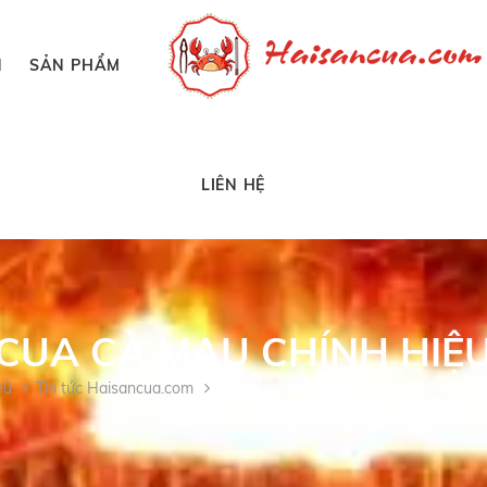
N
SẢN PHẨM
LIÊN HỆ
CUA CÀ MAU CHÍNH HIỆ
hủ
Tin tức Haisancua.com
Chúc quý khách hàng một đêm trăng vẹ