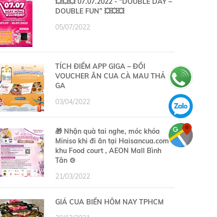
💥💥💥 07.07.2022 - “DOUBLE DAY –
DOUBLE FUN” 💥💥💥
05/07/2022
TÍCH ĐIỂM APP GIGA – ĐỔI
VOUCHER ĂN CUA CÀ MAU THẢ
GA
03/04/2022
🎁 Nhận quà tai nghe, móc khóa
Miniso khi đi ăn tại Haisancua.com –
khu Food court , AEON Mall Bình
Tân 🍲
21/03/2022
GIÁ CUA BIỂN HÔM NAY TPHCM