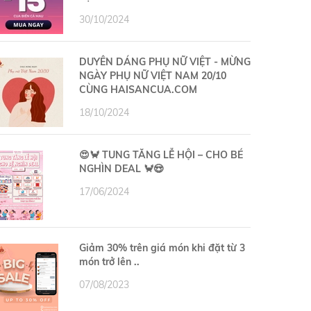
30/10/2024
DUYÊN DÁNG PHỤ NỮ VIỆT - MỪNG
NGÀY PHỤ NỮ VIỆT NAM 20/10
CÙNG HAISANCUA.COM
18/10/2024
😍🦀 TUNG TĂNG LỄ HỘI – CHO BÉ
NGHÌN DEAL 🦀😍
17/06/2024
Giảm 30% trên giá món khi đặt từ 3
món trở lên ..
07/08/2023