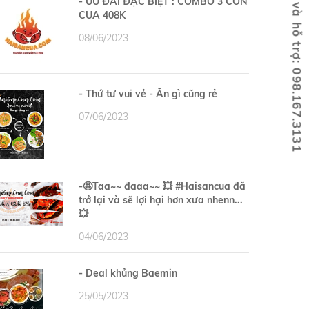
Holine đặt hàng và hỗ trợ: 098.167.3131
- ƯU ĐÃI ĐẶC BIỆT : COMBO 3 CON
CUA 408K
08/06/2023
- Thứ tư vui vẻ - Ăn gì cũng rẻ
07/06/2023
-🤩Taa~~ đaaa~~ 💥 #Haisancua đã
trở lại và sẽ lợi hại hơn xưa nhenn...
💥
04/06/2023
- Deal khủng Baemin
25/05/2023