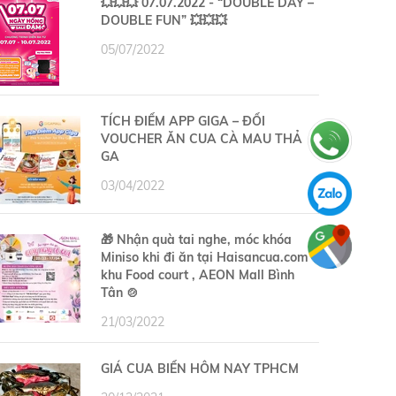
💥💥💥 07.07.2022 - “DOUBLE DAY –
DOUBLE FUN” 💥💥💥
05/07/2022
TÍCH ĐIỂM APP GIGA – ĐỔI
VOUCHER ĂN CUA CÀ MAU THẢ
GA
03/04/2022
🎁 Nhận quà tai nghe, móc khóa
Miniso khi đi ăn tại Haisancua.com –
khu Food court , AEON Mall Bình
Tân 🍲
21/03/2022
GIÁ CUA BIỂN HÔM NAY TPHCM