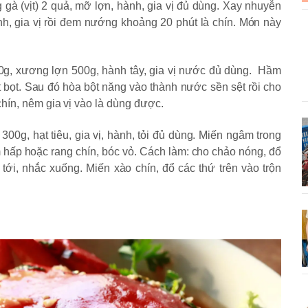
ng gà (vịt) 2 quả, mỡ lợn, hành, gia vị đủ dùng. Xay nhuyễn
hành, gia vị rồi đem nướng khoảng 20 phút là chín. Món này
00g, xương lợn 500g, hành tây, gia vị nước đủ dùng. Hầm
 bọt. Sau đó hòa bột năng vào thành nước sền sệt rồi cho
hín, nêm gia vị vào là dùng được.
300g, hạt tiêu, gia vị, hành, tỏi đủ dùng. Miến ngâm trong
hấp hoặc rang chín, bóc vỏ. Cách làm: cho chảo nóng, đổ
 tới, nhắc xuống. Miến xào chín, đổ các thứ trên vào trộn