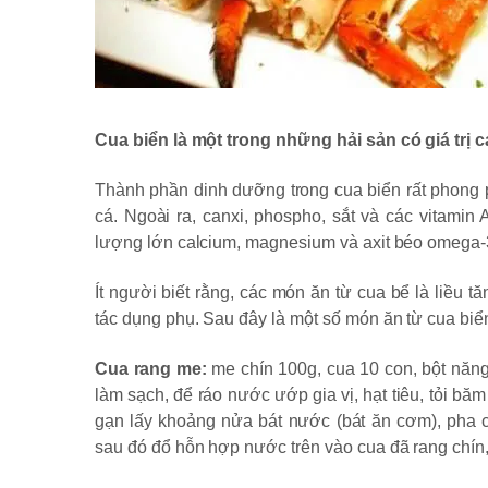
Cua biển là một trong những hải sản có giá trị 
Thành phần dinh dưỡng trong cua biển rất phong p
cá. Ngoài ra, canxi, phospho, sắt và các vitam
lượng lớn calcium, magnesium và axit béo omega-3 
Ít người biết rằng, các món ăn từ cua bể là liều tă
tác dụng phụ. Sau đây là một số món ăn từ cua biể
Cua rang me:
me chín 100g, cua 10 con, bột năng 
làm sạch, để ráo nước ướp gia vị, hạt tiêu, tỏi bă
gạn lấy khoảng nửa bát nước (bát ăn cơm), pha 
sau đó đổ hỗn hợp nước trên vào cua đã rang chín