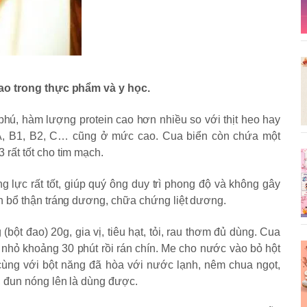
cao trong thực phẩm và y học.
hú, hàm lượng protein cao hơn nhiều so với thịt heo hay
in A, B1, B2, C… cũng ở mức cao. Cua biển còn chứa một
rất tốt cho tim mạch.
ng lực rất tốt, giúp quý ông duy trì phong độ và không gây
n bổ thận tráng dương, chữa chứng liệt dương.
(bột đao) 20g, gia vị, tiêu hạt, tỏi, rau thơm đủ dùng. Cua
m nhỏ khoảng 30 phút rồi rán chín. Me cho nước vào bỏ hột
cùng với bột năng đã hòa với nước lạnh, nêm chua ngọt,
, đun nóng lên là dùng được.