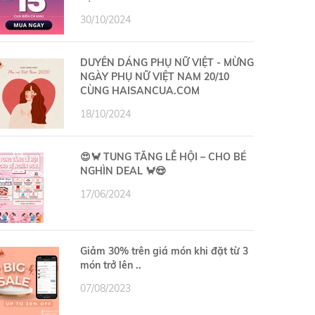
30/10/2024
DUYÊN DÁNG PHỤ NỮ VIỆT - MỪNG
NGÀY PHỤ NỮ VIỆT NAM 20/10
CÙNG HAISANCUA.COM
18/10/2024
😍🦀 TUNG TĂNG LỄ HỘI – CHO BÉ
NGHÌN DEAL 🦀😍
17/06/2024
Giảm 30% trên giá món khi đặt từ 3
món trở lên ..
07/08/2023