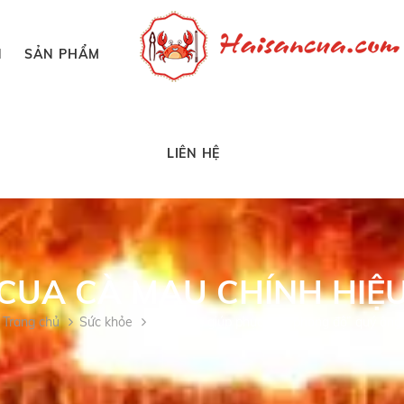
N
SẢN PHẨM
LIÊN HỆ
CUA CÀ MAU CHÍNH HIỆ
Trang chủ
Sức khỏe
Cua biển giúp phục hồi “phong độ” quý ông