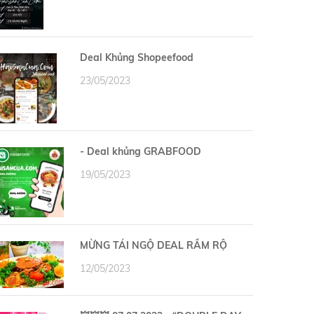
Deal Khủng Shopeefood
23/05/2023
- Deal khủng GRABFOOD
19/05/2023
MỪNG TÁI NGỘ DEAL RẦM RỘ
12/05/2023