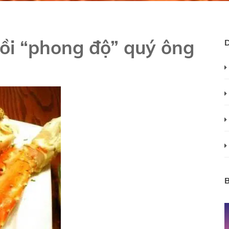
hồi “phong độ” quý ông
B