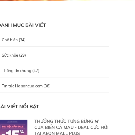
DANH MỤC BÀI VIẾT
Chế biến (34)
Sức khỏe (29)
Thông tin chung (47)
Tin tức Haisancua.com (38)
ÀI VIẾT NỔI BẬT
THƯỞNG THỨC TƯNG BỪNG 🦀
CUA BIỂN CÀ MAU - DEAL CỰC HỜI
TẠI AEON MALL PLUS