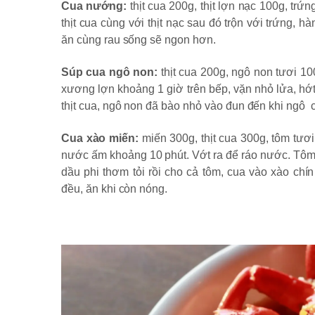
Cua nướng:
thịt cua 200g, thịt lợn nạc 100g, trứ
thịt cua cùng với thịt nạc sau đó trộn với trứng, 
ăn cùng rau sống sẽ ngon hơn.
Súp cua ngô non:
thịt cua 200g, ngô non tươi 1
xương lợn khoảng 1 giờ trên bếp, vặn nhỏ lửa, hớt
thịt cua, ngô non đã bào nhỏ vào đun đến khi ngô c
Cua xào miến:
miến 300g, thịt cua 300g, tôm tươi 
nước ấm khoảng 10 phút. Vớt ra để ráo nước. Tôm 
dầu phi thơm tỏi rồi cho cả tôm, cua vào xào chín
đều, ăn khi còn nóng.